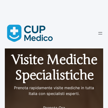
Vai
al
contenuto
Visite Mediche
Specialistiche
Prenota rapidamente visite mediche in tutta
Italia con specialisti esperti.
Prenota Ora