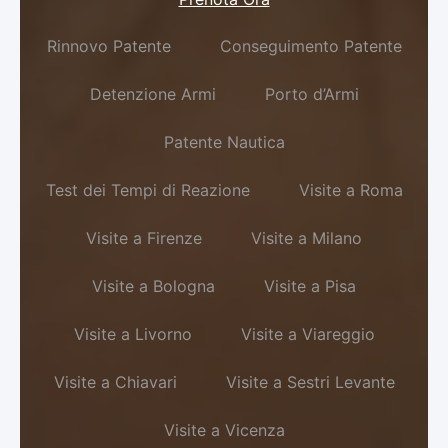
Rinnovo Patente
Conseguimento Patente
Detenzione Armi
Porto d’Armi
Patente Nautica
Test dei Tempi di Reazione
Visite a Roma
Visite a Firenze
Visite a Milano
Visite a Bologna
Visite a Pisa
Visite a Livorno
Visite a Viareggio
Visite a Chiavari
Visite a Sestri Levante
Visite a Vicenza