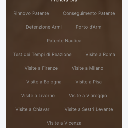
Rinnovo Patente
Conseguimento Patente
Detenzione Armi
Porto d’Armi
Patente Nautica
Test dei Tempi di Reazione
Visite a Roma
Visite a Firenze
Visite a Milano
Visite a Bologna
Visite a Pisa
Visite a Livorno
Visite a Viareggio
Visite a Chiavari
Visite a Sestri Levante
Visite a Vicenza