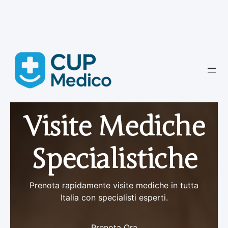
Vai
al
contenuto
Visite Mediche
Specialistiche
Prenota rapidamente visite mediche in tutta
Italia con specialisti esperti.
Prenota Ora