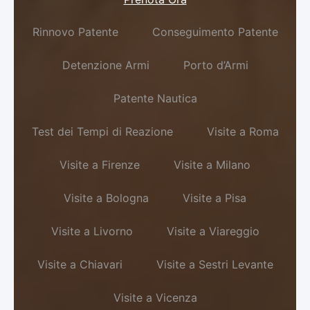
Rinnovo Patente
Conseguimento Patente
Detenzione Armi
Porto d’Armi
Patente Nautica
Test dei Tempi di Reazione
Visite a Roma
Visite a Firenze
Visite a Milano
Visite a Bologna
Visite a Pisa
Visite a Livorno
Visite a Viareggio
Visite a Chiavari
Visite a Sestri Levante
Visite a Vicenza