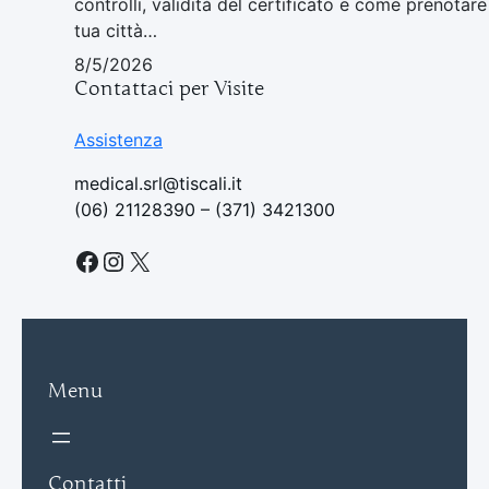
controlli, validità del certificato e come prenotar
tua città…
8/5/2026
Contattaci per Visite
Assistenza
medical.srl@tiscali.it
(06) 21128390 – (371) 3421300
Facebook
Instagram
X
Menu
Contatti