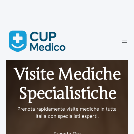
Vai
al
contenuto
Visite Mediche
Specialistiche
Prenota rapidamente visite mediche in tutta
Italia con specialisti esperti.
Prenota Ora