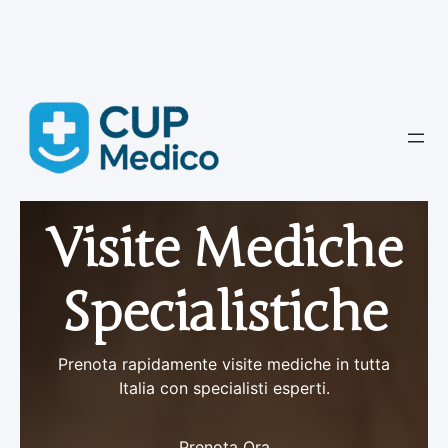
Vai
al
contenuto
Visite Mediche
Specialistiche
Prenota rapidamente visite mediche in tutta
Italia con specialisti esperti.
Prenota Ora