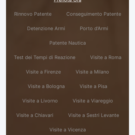
Rinnovo Patente
Conseguimento Patente
Detenzione Armi
Porto d’Armi
Patente Nautica
Test dei Tempi di Reazione
Visite a Roma
Visite a Firenze
Visite a Milano
Visite a Bologna
Visite a Pisa
Visite a Livorno
Visite a Viareggio
Visite a Chiavari
Visite a Sestri Levante
Visite a Vicenza