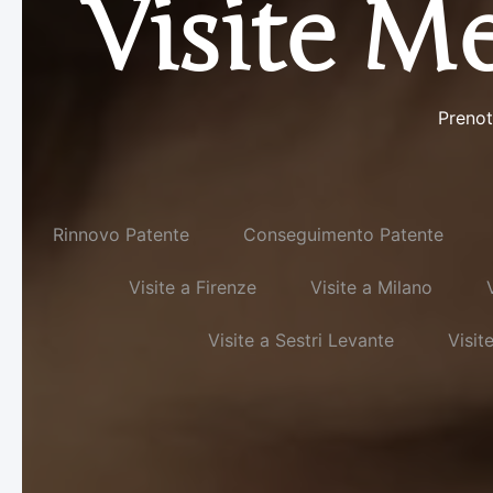
Visite Me
Prenot
Rinnovo Patente
Conseguimento Patente
Visite a Firenze
Visite a Milano
Visite a Sestri Levante
Visit