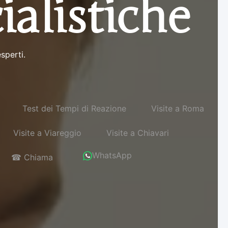
ialistiche
sperti.
Test dei Tempi di Reazione
Visite a Roma
Visite a Viareggio
Visite a Chiavari
WhatsApp
☎ Chiama