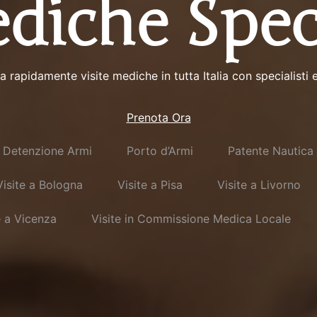
diche Spec
a rapidamente visite mediche in tutta Italia con specialisti e
Prenota Ora
Detenzione Armi
Porto d’Armi
Patente Nautica
Visite a Bologna
Visite a Pisa
Visite a Livorno
e a Vicenza
Visite in Commissione Medica Locale