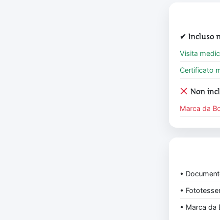
✔ Incluso n
Visita medi
Certificato 
Non inc
Marca da Bo
• Documento
• Fototesser
• Marca da 