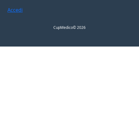
Accedi
CupMedico
© 2026