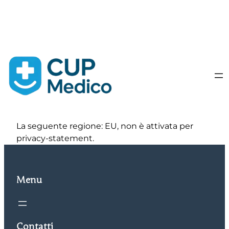
Vai
al
contenuto
La seguente regione: EU, non è attivata per
privacy-statement.
Menu
Contatti