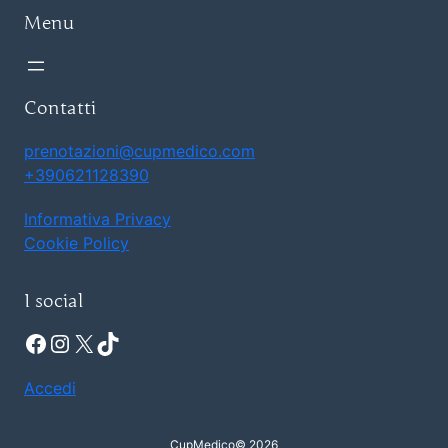
Menu
Contatti
prenotazioni@cupmedico.com
+390621128390
Informativa Privacy
Cookie Policy
I social
Facebook
Instagram
X
TikTok
Accedi
CupMedico
© 2026