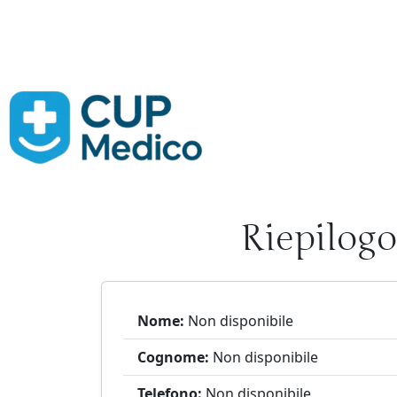
Vai
al
contenuto
Riepilog
Nome:
Non disponibile
Cognome:
Non disponibile
Telefono:
Non disponibile