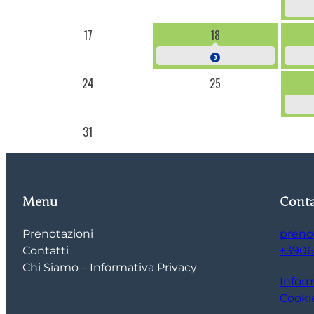
17
18
3
24
25
31
Menu
Conta
Prenotazioni
preno
Contatti
+3906
Chi Siamo – Informativa Privacy
Inform
Cookie