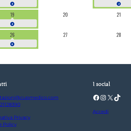
4
2
19
20
21
4
26
27
28
6
tti
I social
Facebook
Instagram
X
TikTok
tazioni@cupmedico.com
21128390
Accedi
ativa Privacy
 Policy