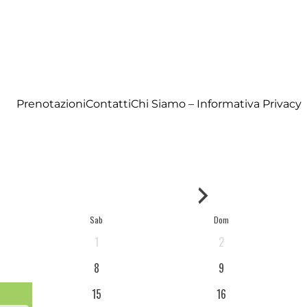
Prenotazioni
Contatti
Chi Siamo – Informativa Privacy
Sab
Dom
1
2
8
9
15
16