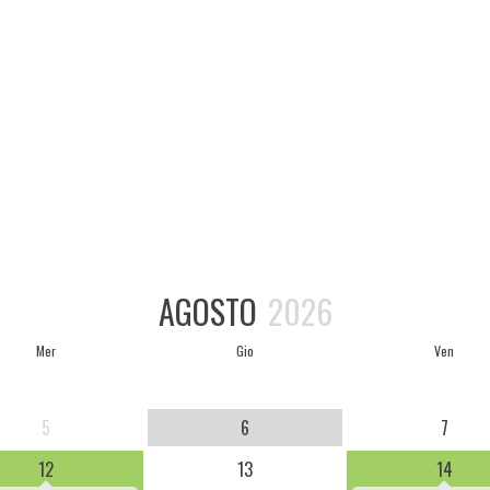
AGOSTO
2026
Mer
Gio
Ven
5
6
7
12
13
14