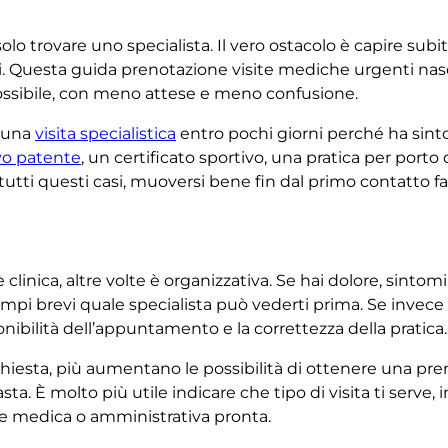
olo trovare uno specialista. Il vero ostacolo è capire sub
. Questa guida prenotazione visite mediche urgenti nasc
ossibile, con meno attese e meno confusione.
e una
visita specialistica
entro pochi giorni perché ha sinto
vo patente
, un certificato sportivo, una pratica per porto
In tutti questi casi, muoversi bene fin dal primo contatto 
è clinica, altre volte è organizzativa. Se hai dolore, sin
n tempi brevi quale specialista può vederti prima. Se inve
ibilità dell’appuntamento e la correttezza della pratica.
ichiesta, più aumentano le possibilità di ottenere una pre
a. È molto più utile indicare che tipo di visita ti serve, i
e medica o amministrativa pronta.