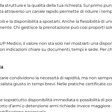
lla struttura e la qualità della tua richiesta. Sul primo pu
ata attraverso un canale rapido permette di ridurre i temp
li e la disponibilità a spostarti. Anche la flessibilità di u
mente. Chi gestisce la prenotazione può così proporti so
P Medico, il valore non sta solo nel mostrarti una disponibi
 indicazioni chiare su documenti, tempi e sede. Per c
ia
anitarie condividono la necessità di rapidità, ma non sempr
cialista giusto in tempi brevi. Nelle pratiche certificate 
e soprattutto disponibilità immediata e possibilità di po
porto d’armi o detenzione armi richiede invece maggiore 
ertificazione necessaria.