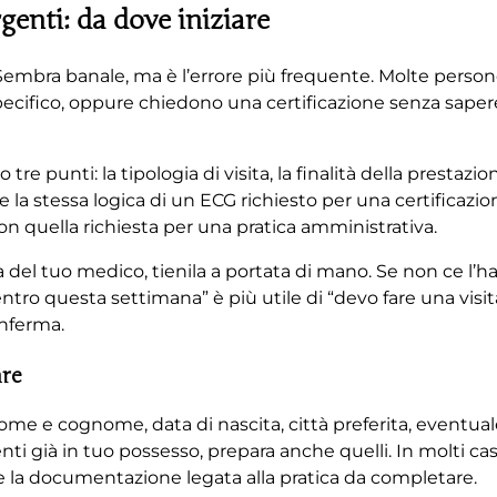
enti: da dove iniziare
. Sembra banale, ma è l’errore più frequente. Molte perso
ecifico, oppure chiedono una certificazione senza sape
re punti: la tipologia di visita, la finalità della prestazi
la stessa logica di un ECG richiesto per una certificazio
on quella richiesta per una pratica amministrativa.
a del tuo medico, tienila a portata di mano. Se non ce l’ha
 entro questa settimana” è più utile di “devo fare una visi
onferma.
are
nome e cognome, data di nascita, città preferita, eventuale
enti già in tuo possesso, prepara anche quelli. In molti c
i e la documentazione legata alla pratica da completare.