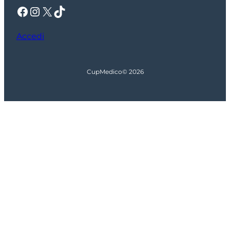
Facebook
Instagram
X
TikTok
Accedi
CupMedico
© 2026