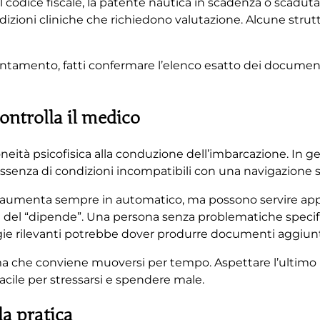
 codice fiscale, la patente nautica in scadenza o scaduta
dizioni cliniche che richiedono valutazione. Alcune str
ppuntamento, fatti confermare l’elenco esatto dei documenti
controlla il medico
doneità psicofisica alla conduzione dell’imbarcazione. In g
 assenza di condizioni incompatibili con una navigazione s
 non aumenta sempre in automatico, ma possono servire a
gola del “dipende”. Una persona senza problematiche specifi
ie rilevanti potrebbe dover produrre documenti aggiunt
, ma che conviene muoversi per tempo. Aspettare l’ultim
 facile per stressarsi e spendere male.
a pratica