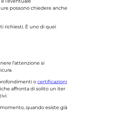
 e l’eventuale
utture possono chiedere anche
 richiesti. È uno di quei
enere l’attenzione si
icura.
pprofondimenti o
certificazioni
che affronta di solito un iter
ivi.
o momento, quando esiste già