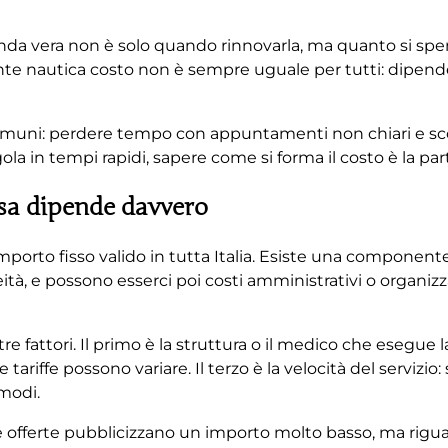
nda vera non è solo quando rinnovarla, ma quanto si sp
te nautica costo non è sempre uguale per tutti: dipende da
omuni: perdere tempo con appuntamenti non chiari e scopr
ola in tempi rapidi, sapere come si forma il costo è la part
sa dipende davvero
porto fisso valido in tutta Italia. Esiste una componente s
eità, e possono esserci poi costi amministrativi o organiz
e fattori. Il primo è la struttura o il medico che esegue la 
tariffe possono variare. Il terzo è la velocità del servizio
modi.
ne offerte pubblicizzano un importo molto basso, ma rigu