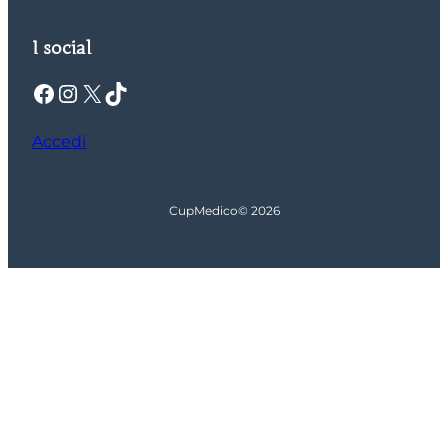
I social
Facebook
Instagram
X
TikTok
Accedi
CupMedico
© 2026